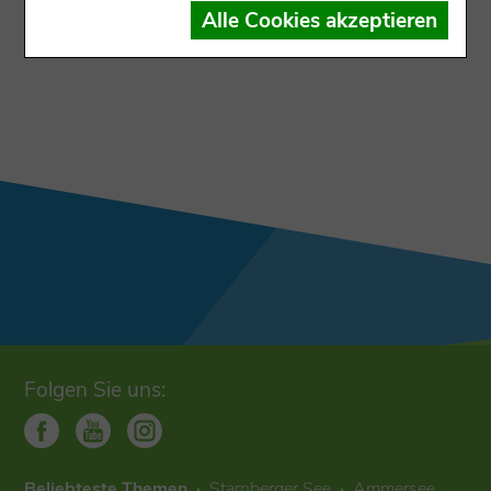
Der Datensatz ist dem Ausgabekanal nicht
Alle Cookies akzeptieren
zugewiesen
Folgen Sie uns:
Beliebteste Themen
Starnberger See
Ammersee