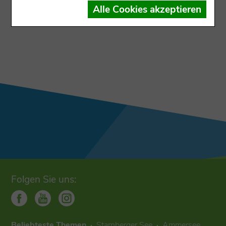
Der Datensatz ist dem Ausgabekanal nicht
Alle Cookies akzeptieren
zugewiesen
Folgen Sie uns:
Beliebteste Themen
Starnberger See
Ammersee