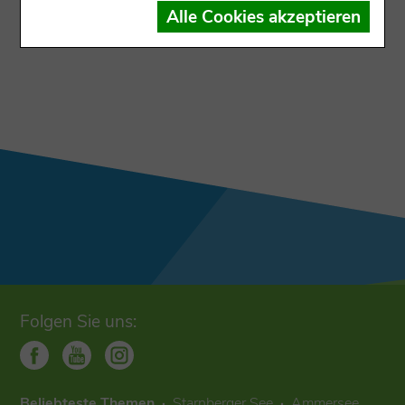
Der Datensatz ist dem Ausgabekanal nicht
Alle Cookies akzeptieren
zugewiesen
Folgen Sie uns:
Beliebteste Themen
Starnberger See
Ammersee