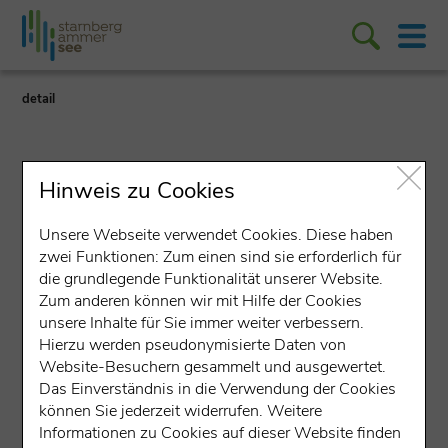
detail
Hinweis zu Cookies
Unsere Webseite verwendet Cookies. Diese haben
Veranstaltung
zwei Funktionen: Zum einen sind sie erforderlich für
die grundlegende Funktionalität unserer Website.
Fotoselbstreflexionsworksho
Zum anderen können wir mit Hilfe der Cookies
unsere Inhalte für Sie immer weiter verbessern.
p mit Yoga
Hierzu werden pseudonymisierte Daten von
Website-Besuchern gesammelt und ausgewertet.
Treffpunkt: Lebensraum, Klenzestraße 24, 82327
Das Einverständnis in die Verwendung der Cookies
Tutzing
können Sie jederzeit widerrufen. Weitere
Klenzestraße 24, 82327 Tutzing
(615 m über
Informationen zu Cookies auf dieser Website finden