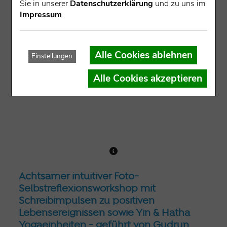
Sie in unserer
Datenschutzerklärung
und zu uns im
NN)
Impressum
.
Alle Cookies ablehnen
Einstellungen
Alle Cookies akzeptieren
Achtsamer intuitiver Foto-
Selbstreflexionsworkshop mit
Schreibimpulsen zu positiven
Lebensereignissen sowie Yin & Hatha
Yogaeinheiten - geführt von Gudrun