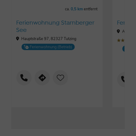
ca.
0,5 km
entfernt
Ferienwohnung Starnberger
Ferien
See
Alte Tr
Hauptstraße 97, 82327 Tutzing
țțț
Ferienwohnung (Betrieb)
Fe