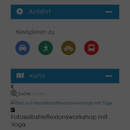
nachzuspüren, sich zu erinnern und gestärkt
weiterzugehen. Schritt für Schritt entsteht so
Anfahrt
Vertrauen in die eigene Intuition, um frei und ohne
Angst Texte zu schreiben und Bilder zu gestalten.
Navigieren zu
Anmeldungen über
info@gudrunholtz.de
Kosten: 110,00€
www.narbengudrunholtz.de
;
www.yoga-
shantiom.de
Karte
Suche:
Fotoselbstreflexionsworkshop mit
Yoga