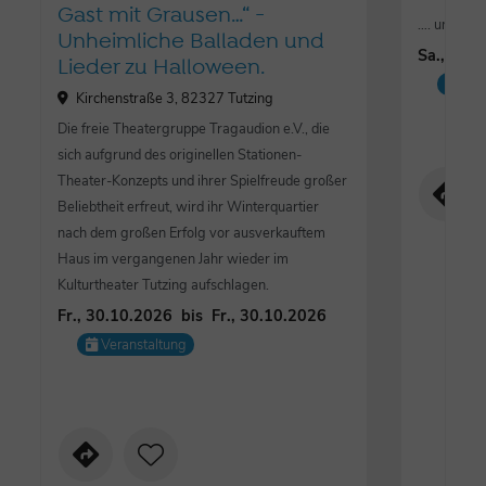
Gast mit Grausen…“ -
…. und es w
Unheimliche Balladen und
Sa., 17.
Lieder zu Halloween.
Mus
Kirchenstraße 3, 82327 Tutzing
Die freie Theatergruppe Tragaudion e.V., die
sich aufgrund des originellen Stationen-
Theater-Konzepts und ihrer Spielfreude großer
Beliebtheit erfreut, wird ihr Winterquartier
nach dem großen Erfolg vor ausverkauftem
Haus im vergangenen Jahr wieder im
Kulturtheater Tutzing aufschlagen.
Fr., 30.10.2026
bis
Fr., 30.10.2026
Veranstaltung