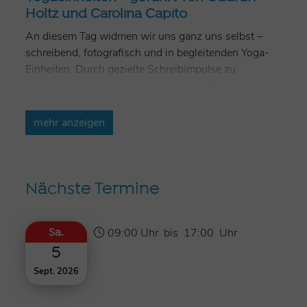
Holtz und Carolina Capito
An diesem Tag widmen wir uns ganz uns selbst –
schreibend, fotografisch und in begleitenden Yoga-
Einheiten. Durch gezielte Schreibimpulse zu
positiven Lebensereignissen entsteht Raum für
persönliche Reflexion und Erinnerung.
mehr anzeigen
Die dabei entstehenden inneren Bilder werden
fotografisch aufgegriffen und kreativ umgesetzt,
sodass am Ende des Tages sowohl Texte als auch
Fotografien in den Händen der Teilnehmenden liegen.
Nächste Termine
Begleitet wird der Workshop durch sanfte Hatha-
und Yin-Yoga-Einheiten, die Achtsamkeit und
09:00 Uhr
bis
17:00 Uhr
Sa.
Körperwahrnehmung fördern. Gemeinsam gehen wir
5
bewusst und entschleunigt durch den Tag.
Sept. 2026
Das Schreiben verstehen wir dabei als Weg zur
Lebensintensivierung – als Möglichkeit innezuhalten,