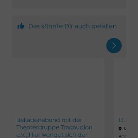
Das könnte Dir auch gefallen
Balladenabend mit der
13. Mu
Theatergruppe Tragaudion
Mühlstr
e.V. „Hier wendet sich der
Ammerse