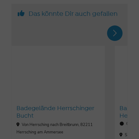
Das könnte Dir auch gefallen
Badegelände Herrschinger
Badege
Bucht
Herrsc
Öffnun
Von Herrsching nach Breitbrunn, 82211
Herrsching am Ammersee
Seewink