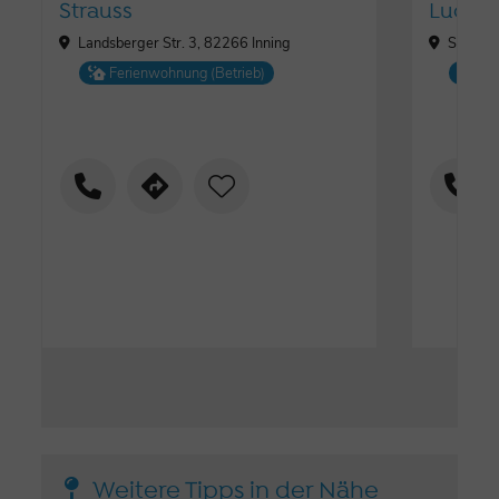
Strauss
Ludwi
Landsberger Str. 3, 82266 Inning
Salzstr
Ferienwohnung (Betrieb)
Fe
Weitere Tipps in der Nähe