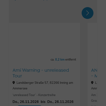
ca.
0,2 km
entfernt
Ami Warning - unreleased
ANOTH
Tour
- MAR
Landsberger Straße 57, 82266 Inning am
Landsbe
Ammersee
Ammerse
‘unreleased Tour’ - Konzertreihe
Am 25. Ok
Groundlift
Do., 26.11.2026
bis
Do., 26.11.2026