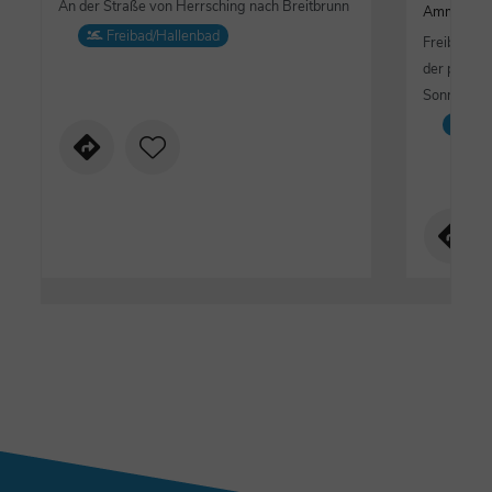
An der Straße von Herrsching nach Breitbrunn
Ammerse
Freibad/Hallenbad
Freibadest
der perfek
Sonnenta
Fre