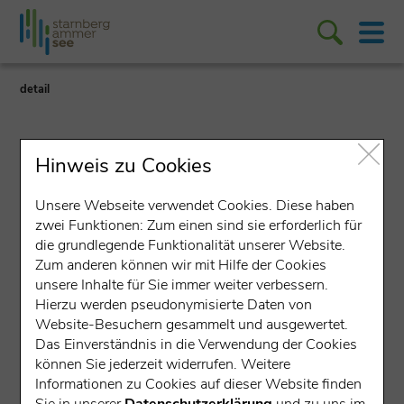
detail
Hinweis zu Cookies
Unsere Webseite verwendet Cookies. Diese haben
zwei Funktionen: Zum einen sind sie erforderlich für
Freibad/Hallenbad
die grundlegende Funktionalität unserer Website.
Zum anderen können wir mit Hilfe der Cookies
Freibadeplatz Stegen
unsere Inhalte für Sie immer weiter verbessern.
Hierzu werden pseudonymisierte Daten von
Landsberger Straße 65, 82266 Inning
Website-Besuchern gesammelt und ausgewertet.
Das Einverständnis in die Verwendung der Cookies
Baden/Bademöglichkeit
Ammersee
können Sie jederzeit widerrufen. Weitere
Informationen zu Cookies auf dieser Website finden
Wasserregion
Ausflugsziel