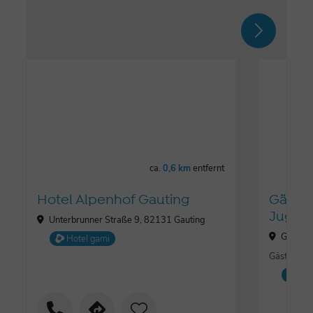
ca.
0,6 km
entfernt
Hotel Alpenhof Gauting
Gästeha
Jugend
Unterbrunner Straße 9, 82131 Gauting
Germeri
Hotel garni
Gästehaus I
Pe