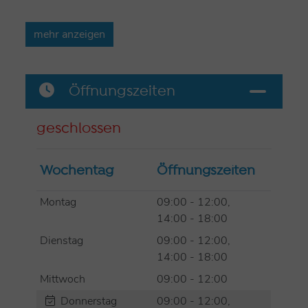
nach München
mehr anzeigen
Verleih mit Fahrradgeschäft und -werkstatt.
Reservierung telefonisch unter 089 8577104.
Öffnungszeiten
Weitere Informationen, sowie Öffnungszeiten und
Preise finden Sie unter
www.fahrradladen-
geschlossen
gauting.de
.
Wochentag
Öffnungszeiten
Montag
09:00 - 12:00,
14:00 - 18:00
Dienstag
09:00 - 12:00,
14:00 - 18:00
Mittwoch
09:00 - 12:00
Donnerstag
09:00 - 12:00,