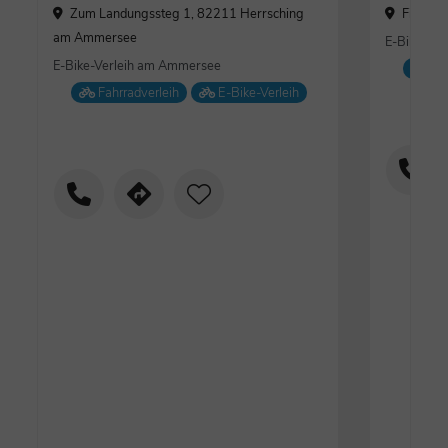
Zum Landungssteg 1, 82211 Herrsching
Fischer
am Ammersee
E-Bike Ver
E-Bike-Verleih am Ammersee
Fah
Fahrradverleih
E-Bike-Verleih