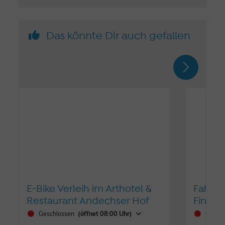
Das könnte Dir auch gefallen
E-Bike Verleih im Arthotel &
Fahrra
Restaurant Andechser Hof
Finest 
Geschlossen
(öffnet 08:00 Uhr)
Gesch