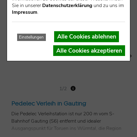
Sie in unserer
Datenschutzerklärung
und zu uns im
Impressum
.
Alle Cookies ablehnen
Einstellungen
Alle Cookies akzeptieren
1/2
Pedelec Verleih in Gauting
Die Pedelec Verleihstation ist nur 200 m vom S-
Bahnhof Gauting (S6) entfernt und idealer
Ausgangspunkt für Toruen ins Würmtal, die Region
StarnbergAmmersee, Leutstettener Moos, Isartal und