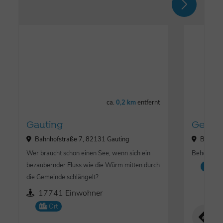
ca.
0,2 km
entfernt
Gauting
Gemei
Bahnhofstraße 7, 82131 Gauting
Bahnhof
Wer braucht schon einen See, wenn sich ein
Behörde, 
bezaubernder Fluss wie die Würm mitten durch
Lo
die Gemeinde schlängelt?
17741 Einwohner
Ort