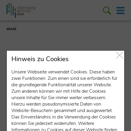
detail
Hinweis zu Cookies
Unsere Webseite verwendet Cookies. Diese haben
Fahrradverleih
|
E-Bike-Verleih
zwei Funktionen: Zum einen sind sie erforderlich für
die grundlegende Funktionalität unserer Website.
Fahrradverleih RAD-TLOS,
Zum anderen können wir mit Hilfe der Cookies
Gauting
unsere Inhalte für Sie immer weiter verbessern.
Hierzu werden pseudonymisierte Daten von
Bahnhofstraße 21, 82131 Gauting
Website-Besuchern gesammelt und ausgewertet.
Das Einverständnis in die Verwendung der Cookies
Gesprochene Sprachen:
können Sie jederzeit widerrufen. Weitere
Informationen zu Cookies auf dieser Website finden