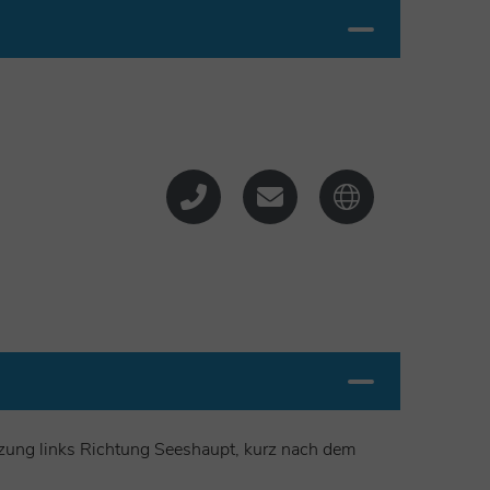
hmöglichkeiten im Haupthaus, 3 Hütten für 2
at, direkter Seezugang, Kinderspielplatz
uzung links Richtung Seeshaupt, kurz nach dem