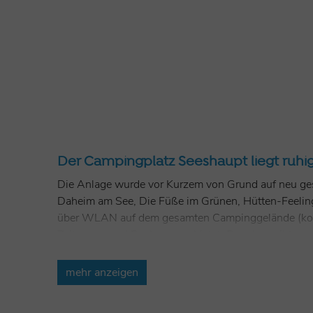
Der Campingplatz Seeshaupt liegt ruhig 
Die Anlage wurde vor Kurzem von Grund auf neu gest
Daheim am See, Die Füße im Grünen, Hütten-Feeling. 
über WLAN auf dem gesamten Campinggelände (kosten
Zeitungen und Backware anbietet. Daneben gibt es ei
Campingplatz als Service von Dienstag bis Sonntag
mehr anzeigen
Mobiles Daheim am See:
45 geräumige Tourismus-St
Die Füße im Grünen:
25 Zeltplätze im Grünen, teilw