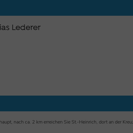
en mit kleiner Veranda, Kühlschrank, Geschirr, Bettzeug und Koc
as Lederer
ffnet bei schönem Wetter)
inderten-Sanitärraum, Waschmaschinen- und Trockenmünzautom
pt, nach ca. 2 km erreichen Sie St.-Heinrich, dort an der Kre