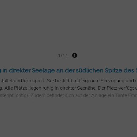
1/11
in direkter Seelage an der südlichen Spitze des 
altet und konzipiert. Sie besticht mit eigenem Seezugang und i
Alle Plätze liegen ruhig in direkter Seenähe. Der Platz verfügt
pflichtig). Zudem befindet sich auf der Anlage ein Tante Emma
nen Kiosk mit Biergarten direkt am See. Dieser ist bei schönem 
 Backware nach Vorbestellung, kostenlose Benutzung der Spülma
ellplätze für Wohnwagen/Wohnmobil mit ca. 80-130 qm, jeder 
eise unter schattigen Bäumen, jeder Stellplatz mit 16 Ampere St