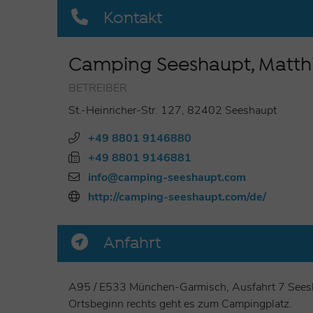
Kontakt
Hütten-Feeling:
6 gemütliche, sehr helle Schlafhütt
Personen & 3 Hütten für bis zu 4 Personen
Camping Seeshaupt, Matthi
Öffnungszeiten:
1. April bis 14. Oktober (Kiosk geö
BETREIBER
Ausstattung:
Waschräume, Duschen € 0,50, WC, Beh
St.-Heinricher-Str. 127, 82402 Seeshaupt
Preisangaben
unter
www.camping-seeshaupt.com
+49 8801 9146880
+49 8801 9146881
info@camping-seeshaupt.com
http://camping-seeshaupt.com/de/
Anfahrt
A95 / E533 München-Garmisch, Ausfahrt 7 Seeshau
Ortsbeginn rechts geht es zum Campingplatz.