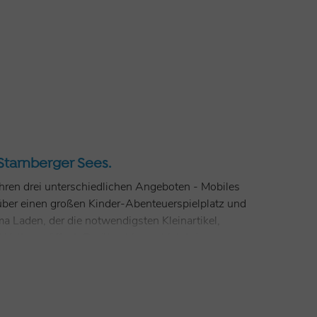
Starnberger Sees.
hren drei unterschiedlichen Angeboten - Mobiles
 über einen großen Kinder-Abenteuerspielplatz und
 Laden, der die notwendigsten Kleinartikel,
Wetter geöffnet. Darüber hinaus bietet der
schine und frische Produkte direkt vom Bauernhof.
Stellplatz mit 16 Ampere Strom
rom