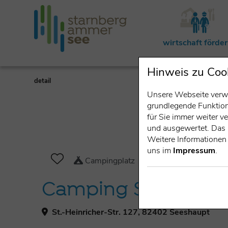
wirtschaft förde
Hinweis zu Coo
detail
Unsere Webseite verwe
grundlegende Funktiona
für Sie immer weiter 
und ausgewertet. Das 
Weitere Informationen 
uns im
Impressum
.
Campingplatz
Camping Seeshaup
St.-Heinricher-Str. 127, 82402 Seeshaupt