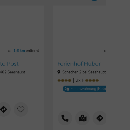
ca.
1,6 km
entfernt
ca.
1,6 km
entf
te Post
Ferienhof Huber
82402 Seeshaupt
Schechen 2 bei Seeshaupt, 82541 Müns
|
2x F
ȚȚȚȚ
ȚȚȚȚ
Ferienwohnung (Betrieb)